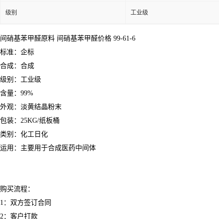
级别
工业级
间硝基苯甲醛原料 间硝基苯甲醛价格 99-61-6
标准：企标
合成：合成
级别：工业级
含量：99%
外观：淡黄结晶粉末
包装：25KG/纸板桶
类别：化工日化
运用：主要用于合成医药中间体
购买流程：
1：双方签订合同
2：客户打款