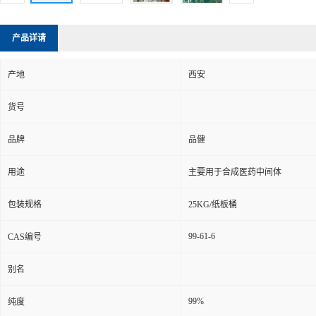
产品详请
产地
西安
货号
品牌
品健
用途
主要用于合成医药中间体
包装规格
25KG/纸板桶
99-61-6
CAS编号
别名
99%
纯度