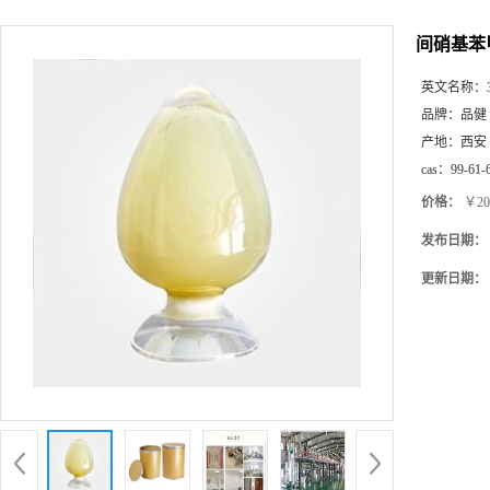
间硝基苯甲
英文名称：
品牌：
品健
产地：
西安
cas：
99-61-
价格：
￥20
发布日期：
更新日期：