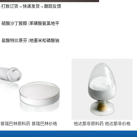
同→打款订货→快递发货→跟踪反馈
 | 硫酸沙丁胺醇 |苯磺酸氨氯地平
 | 盐酸特比萘芬 |地塞米松磷酸钠
普瑞巴林原料药 普瑞巴林价格
他达那非原料药 他达那非价格
148553-50-8 全国包邮
171596-29-5 全国包邮