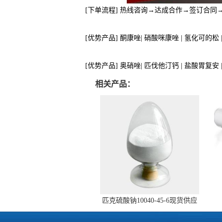
[下单流程] 热线咨询→达成合作→签订合
[优势产品] 酮康唑| 硝酸咪康唑 | 氢化可的松
[优势产品] 奥硝唑| 匹伐他汀钙 | 盐酸胃复安
相关产品：
匹克硫酸钠10040-45-6现货供应