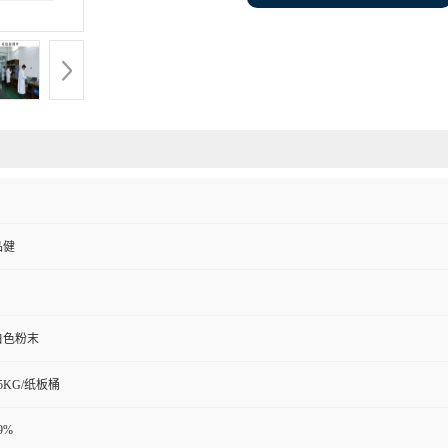
品健
白色粉末
5KG/纸板桶
9%