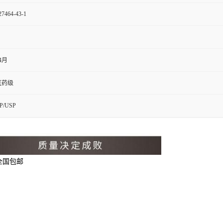
27464-43-1
4月
医药级
P/USP
 全国包邮