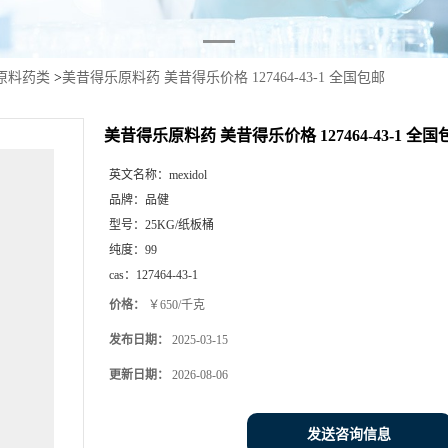
原料药类
>
美昔得乐原料药 美昔得乐价格 127464-43-1 全国包邮
美昔得乐原料药 美昔得乐价格 127464-43-1 全国
英文名称：
mexidol
品牌：
品健
型号：
25KG/纸板桶
纯度：
99
cas：
127464-43-1
价格：
￥650/千克
发布日期：
2025-03-15
更新日期：
2026-08-06
发送咨询信息