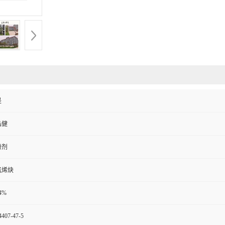
是
品健
粉剂
氯烯炔
4%
4407-47-5