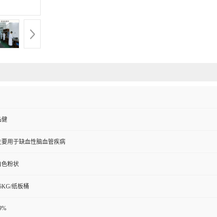
品健
主要用于缺血性脑血管疾病
白色粉状
5KG/纸板桶
9%