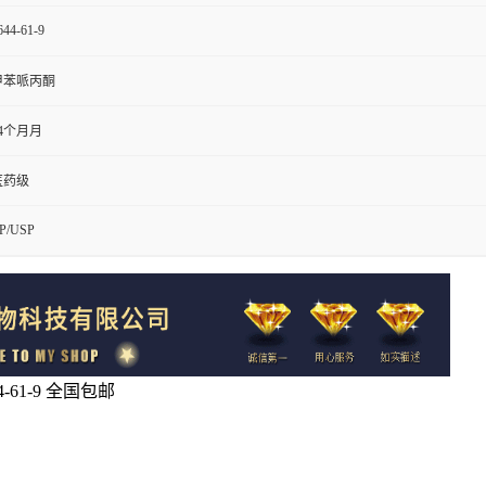
644-61-9
甲苯哌丙酮
24个月月
医药级
P/USP
61-9 全国包邮