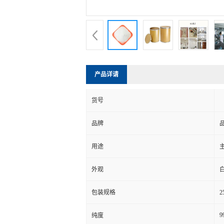
产品详请
货号
品牌
用途
外观
包装规格
2
9
纯度