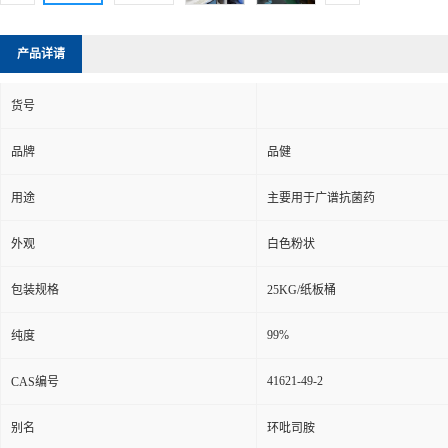
产品详请
货号
品牌
品健
用途
主要用于广谱抗菌药
外观
白色粉状
包装规格
25KG/纸板桶
99%
纯度
41621-49-2
CAS编号
别名
环吡司胺