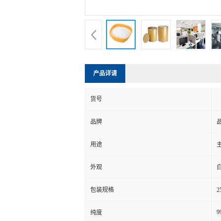
产品详请
货号
品牌
用途
外观
包装规格
2
9
纯度