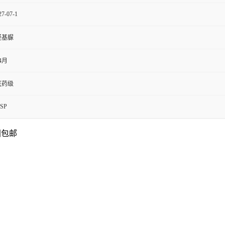
27-07-1
羟基脲
4月
医药级
SP
国包邮