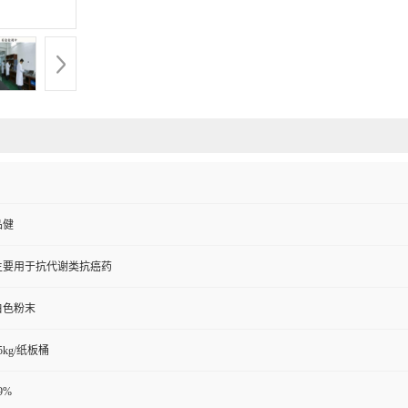
品健
主要用于抗代谢类抗癌药
白色粉末
5kg/纸板桶
9%