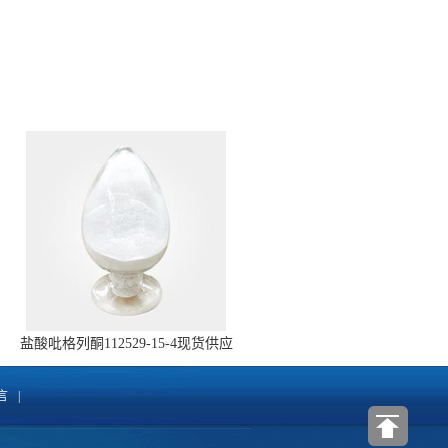
盐酸吡格列酮112529-15-4现货供应
言
|