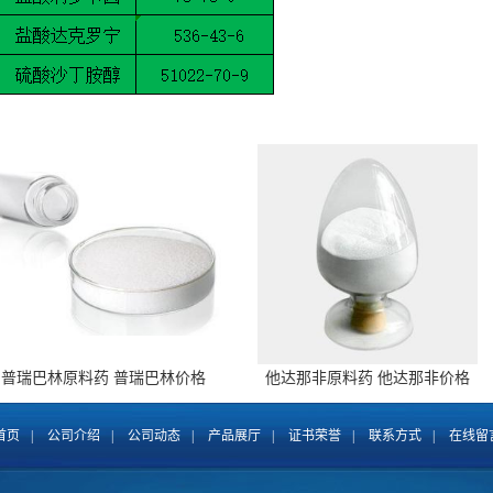
普瑞巴林原料药 普瑞巴林价格
他达那非原料药 他达那非价格
148553-50-8 全国包邮
171596-29-5 全国包邮
首页
|
公司介绍
|
公司动态
|
产品展厅
|
证书荣誉
|
联系方式
|
在线留