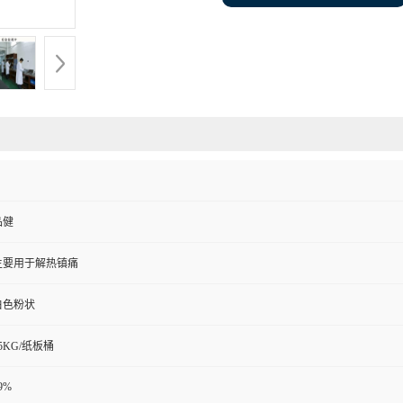
品健
主要用于解热镇痛
白色粉状
5KG/纸板桶
9%