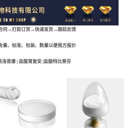
订合同→打款订货→快递发货→跟踪反馈
、含量、标准、包装、数量以便我方报价
| 美洛昔康 | 盐酸胃复安 |盐酸特比萘芬