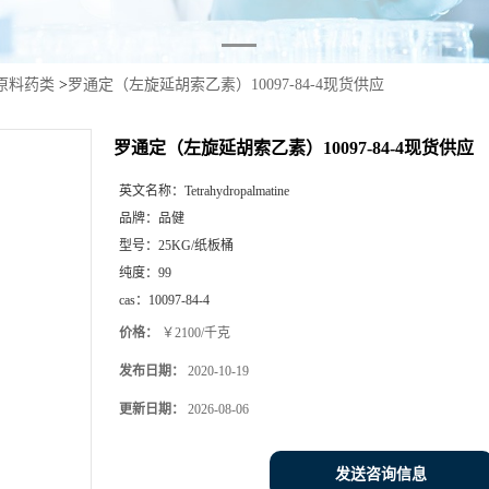
原料药类
>
罗通定（左旋延胡索乙素）10097-84-4现货供应
罗通定（左旋延胡索乙素）10097-84-4现货供应
英文名称：
Tetrahydropalmatine
品牌：
品健
型号：
25KG/纸板桶
纯度：
99
cas：
10097-84-4
价格：
￥2100/千克
发布日期：
2020-10-19
更新日期：
2026-08-06
发送咨询信息