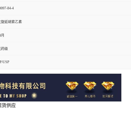
0097-84-4
左旋延胡索乙素
4月
医药级
P/USP
4现货供应