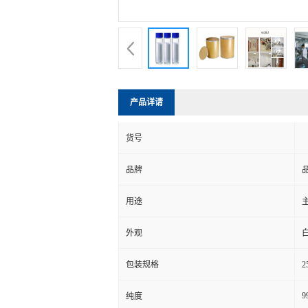
产品详请
货号
品牌
用途
外观
包装规格
9
纯度