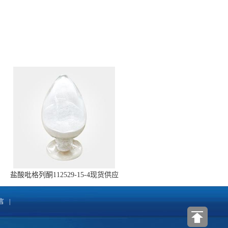
盐酸吡格列酮112529-15-4现货供应
言
|