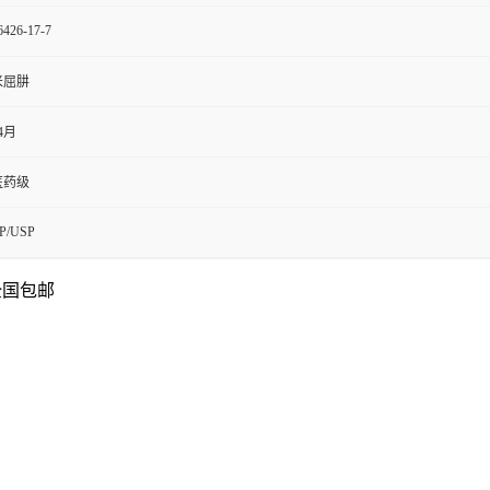
6426-17-7
米屈肼
4月
医药级
P/USP
 全国包邮