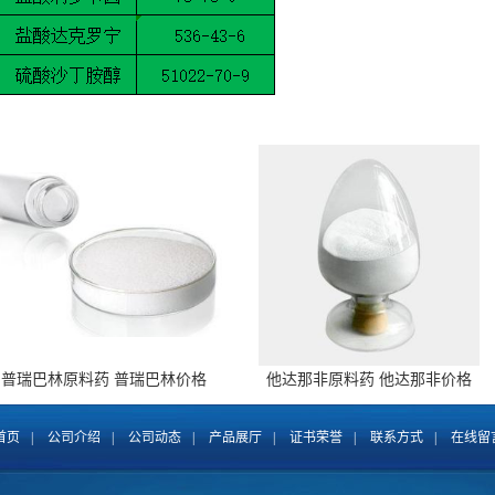
普瑞巴林原料药 普瑞巴林价格
他达那非原料药 他达那非价格
148553-50-8 全国包邮
171596-29-5 全国包邮
首页
|
公司介绍
|
公司动态
|
产品展厅
|
证书荣誉
|
联系方式
|
在线留