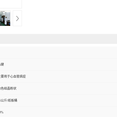
品健
主要用于心血管病症
白色结晶粉状
25公斤/纸板桶
9%