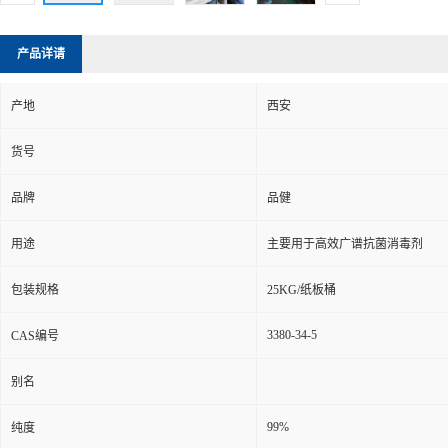
产品详请
产地
西安
货号
品牌
品健
用途
主要用于高效广谱抗菌消毒剂
包装规格
25KG/纸板桶
3380-34-5
CAS编号
别名
99%
纯度