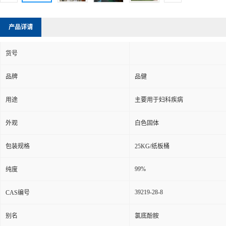
产品详请
货号
品牌
品健
用途
主要用于妇科疾病
外观
白色固体
包装规格
25KG/纸板桶
99%
纯度
39219-28-8
CAS编号
别名
氯底酚胺