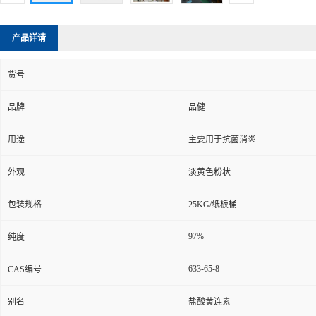
产品详请
货号
品牌
品健
用途
主要用于抗菌消炎
外观
淡黄色粉状
包装规格
25KG/纸板桶
97%
纯度
633-65-8
CAS编号
别名
盐酸黄连素