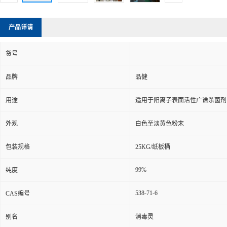
产品详请
货号
品牌
品健
用途
适用于阳离子表面活性广谱杀菌剂
外观
白色至淡黄色粉末
包装规格
25KG/纸板桶
99%
纯度
538-71-6
CAS编号
别名
消毒灵