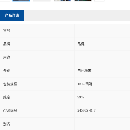
产品详请
货号
品牌
品健
用途
外观
白色粉末
包装规格
1KG/铝听
99%
纯度
245765-41-7
CAS编号
别名