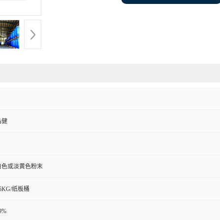
品健
白色或淡黄色粉末
5KG/纸板桶
9%