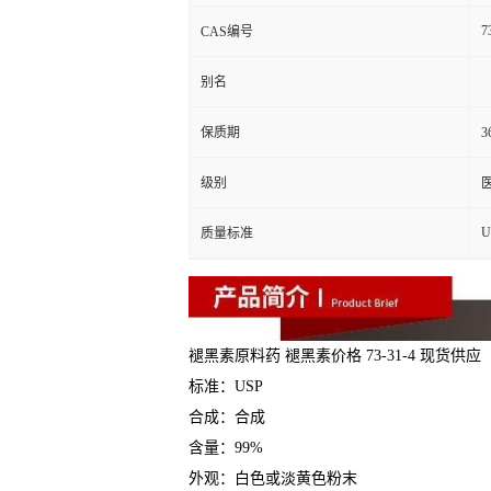
7
CAS编号
别名
保质期
3
级别
U
质量标准
褪黑素原料药 褪黑素价格 73-31-4 现货供应
标准：USP
合成：合成
含量：99%
外观：白色或淡黄色粉末