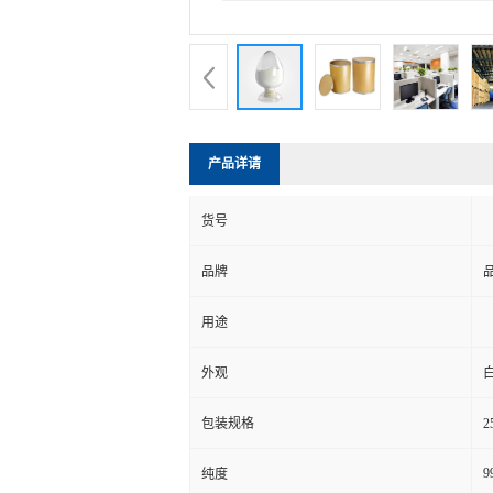
产品详请
货号
品牌
用途
外观
包装规格
2
9
纯度