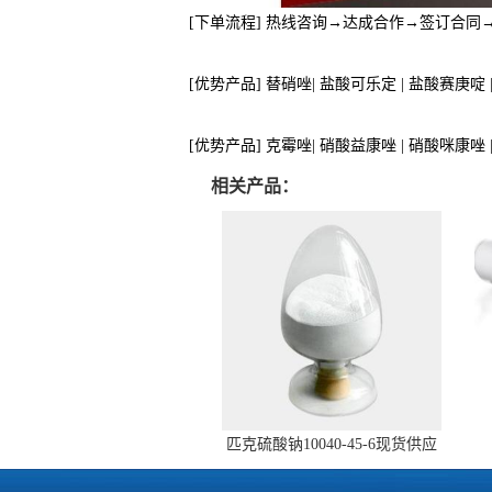
[下单流程] 热线咨询→达成合作→签订合
[优势产品] 替硝唑| 盐酸可乐定 | 盐酸赛庚啶
[优势产品] 克霉唑| 硝酸益康唑 | 硝酸咪康唑
相关产品：
匹克硫酸钠10040-45-6现货供应